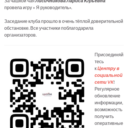
За чашкой чая
Лисичникова Лариса Юрьевна
провела игру » Я руководитель».
Заседание клуба прошло в очень тёплой доверительной
обстановке. Все участники поблагодарила
организаторов.
Присоединяй
тесь
к
Центру в
социальной
сети VK
!
Регулярное
обновление
информации,
возможность
получить
оперативные