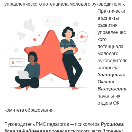
управленческого потенциала молодого руководителя «.
Практически
е аспекты
развития
управленчес
кого
потенциала
молодого
руководителя
раскрыла
Загорулько
Оксана
Валерьевна
,
начальник
отдела ОК
комитета образования.
Руководитель РМО педагогов — психологов
Русинова
Ксения Андреевна
провела психологический тренинг