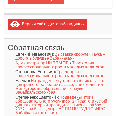
Версия сайта для слабовидящих
Обратная связь
Евгений Иванович
к
Выставка-форум «Наука –
дорога в будущее Забайкалья»
Администратор ЦНППМ ПР
к
Траектория
профессионального роста молодых педагогов
Степанова Евгения
к
Траектория
профессионального роста молодых педагогов
Елена
к
Награждение куратора забайкальских
центров «Точка роста» на заседании коллегии
Министерства образования и науки
Забайкальского края
Степаненко Дмитрий
к
Подведены итоги
образовательного Workshop-а «Педагогический
диалог», который проводился в июне-ноябре
2022 г. на базе Центра НППМ ПР ГУ ДПО «ИРО
Забайкальского края».