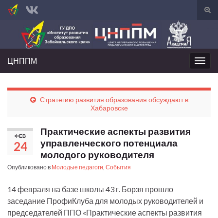
Вкл/
вык
Search for:
фор
пои
ЦНППМ
Вкл/
выкл
нави
Стратегию развития образования обсуждают в
Хабаровске
Практические аспекты развития
ФЕВ
управленческого потенциала
24
молодого руководителя
Опубликовано в
Молодые педагоги
,
События
14 февраля на базе школы 43 г. Борзя прошло
заседание ПрофиКлуба для молодых руководителей и
председателей ППО «Практические аспекты развития