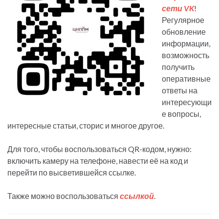
сети VK
!
Регулярное
обновление
информации,
возможность
получить
оперативные
ответы на
интересующи
е вопросы,
интересные статьи, сторис и многое другое.
Для того, чтобы воспользоваться QR-кодом, нужно:
включить камеру на телефоне, навести её на код и
перейти по высветившейся ссылке.
Также можно воспользоваться
ссылкой
.