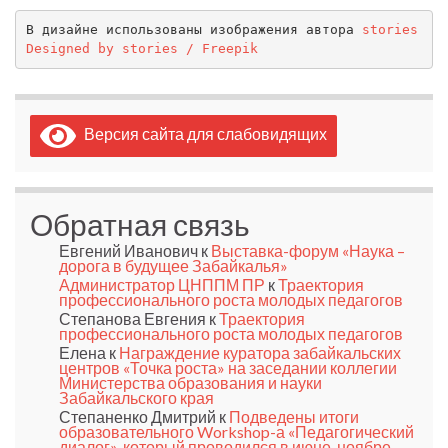
В дизайне использованы изображения автора 
stories
Designed by stories / Freepik
Версия сайта для слабовидящих
Обратная связь
Евгений Иванович
к
Выставка-форум «Наука –
дорога в будущее Забайкалья»
Администратор ЦНППМ ПР
к
Траектория
профессионального роста молодых педагогов
Степанова Евгения
к
Траектория
профессионального роста молодых педагогов
Елена
к
Награждение куратора забайкальских
центров «Точка роста» на заседании коллегии
Министерства образования и науки
Забайкальского края
Степаненко Дмитрий
к
Подведены итоги
образовательного Workshop-а «Педагогический
диалог», который проводился в июне-ноябре