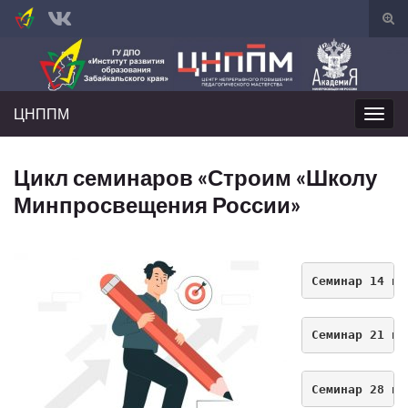
Вкл/
вык
Search for:
фор
пои
ЦНППМ
Вкл/
выкл
нави
Цикл семинаров «Строим «Школу
Минпросвещения России»
Семинар 14 ию
Семинар 21 ию
Семинар 28 ию