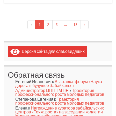
1
2
3
…
18
Версия сайта для слабовидящих
Обратная связь
Евгений Иванович
к
Выставка-форум «Наука –
дорога в будущее Забайкалья»
Администратор ЦНППМ ПР
к
Траектория
профессионального роста молодых педагогов
Степанова Евгения
к
Траектория
профессионального роста молодых педагогов
Елена
к
Награждение куратора забайкальских
центров «Точка роста» на заседании коллегии
Министерства образования и науки