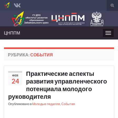
Вкл/
вык
Search for:
фор
пои
ЦНППМ
Вкл/
выкл
нави
РУБРИКА:
СОБЫТИЯ
Практические аспекты
ФЕВ
24
развития управленческого
потенциала молодого
руководителя
Опубликовано в
Молодые педагоги
,
События