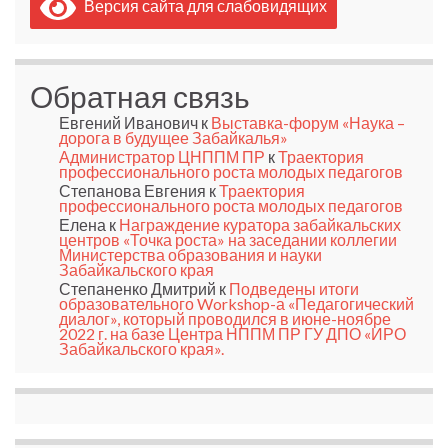
Версия сайта для слабовидящих
Обратная связь
Евгений Иванович
к
Выставка-форум «Наука –
дорога в будущее Забайкалья»
Администратор ЦНППМ ПР
к
Траектория
профессионального роста молодых педагогов
Степанова Евгения
к
Траектория
профессионального роста молодых педагогов
Елена
к
Награждение куратора забайкальских
центров «Точка роста» на заседании коллегии
Министерства образования и науки
Забайкальского края
Степаненко Дмитрий
к
Подведены итоги
образовательного Workshop-а «Педагогический
диалог», который проводился в июне-ноябре
2022 г. на базе Центра НППМ ПР ГУ ДПО «ИРО
Забайкальского края».